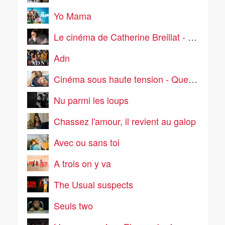
Yo Mama
Le cinéma de Catherine Breillat - Une vieille maîtresse
Adn
Cinéma sous haute tension - Que la bête meure
Nu parmi les loups
Chassez l'amour, il revient au galop
Avec ou sans toi
A trois on y va
The Usual suspects
Seuls two