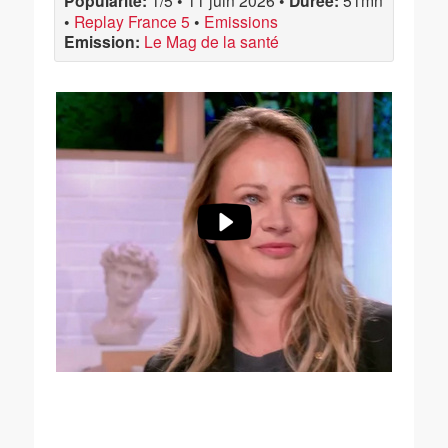
Popularité:
1/5
•
11 juin 2026
•
Durée:
51mn
•
Replay France 5
•
Emissions
Emission:
Le Mag de la santé