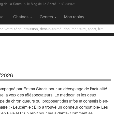
ag de La Santé
le Mag de La Santé - 18/05/2026
eil
Chaînes
Genres
Mon replay
5/2026
mpagné par Emma Strack pour un décryptage de l'actualité
e la voix des téléspectateurs. Le médecin et les deux
ipe de chroniqueurs qui proposent des infos et conseils bien-
aire : - Leucémie : Élio a trouvé un donneur compatible- Les
t en EHPAD : un répit pour les aidants- Comment se