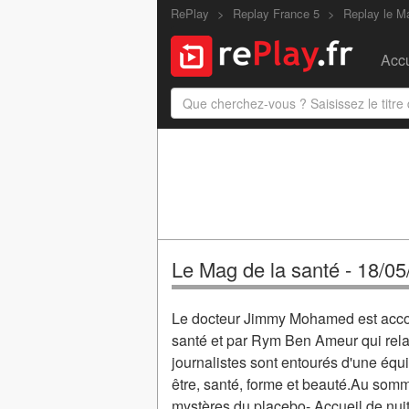
RePlay
Replay France 5
Replay le M
Accu
Le Mag de la santé - 18/0
Le docteur Jimmy Mohamed est acco
santé et par Rym Ben Ameur qui relai
journalistes sont entourés d'une équ
être, santé, forme et beauté.Au somm
mystères du placebo- Accueil de nui