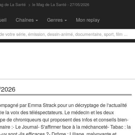
ag de La Santé
le Mag de La Santé - 27/05/2026
eil
Chaînes
Genres
Mon replay
5/2026
mpagné par Emma Strack pour un décryptage de l'actualité
e la voix des téléspectateurs. Le médecin et les deux
ipe de chroniqueurs qui proposent des infos et conseils bien-
aire :- Le Journal- S'affirmer face à la méchanceté- Tabac : la
-uv sont -ils efficaces ?- Drôme : Liliane, malvoyante et