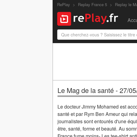
RePlay
Replay France 5
Replay le M
Accu
Le Mag de la santé - 27/0
Le docteur Jimmy Mohamed est acco
santé et par Rym Ben Ameur qui relai
journalistes sont entourés d'une équ
être, santé, forme et beauté. Au somm
France fume moins- Les tee-shirt anti