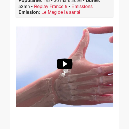
Popularité:
1/5
•
30 mars 2026
•
Durée:
53mn
•
Replay France 5
•
Emissions
Emission:
Le Mag de la santé