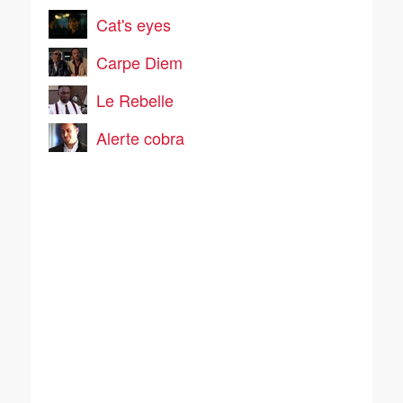
Cat's eyes
Carpe Diem
Le Rebelle
Alerte cobra