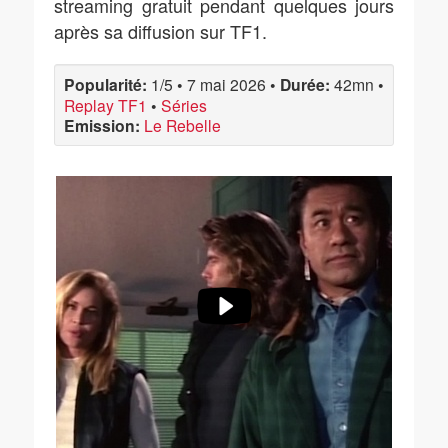
streaming gratuit pendant quelques jours
après sa diffusion sur TF1.
Popularité:
1/5
•
7 mai 2026
•
Durée:
42mn
•
Replay TF1
•
Séries
Emission:
Le Rebelle