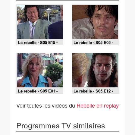
Le rebelle - S05 E15 -
Le rebelle - S05 E05 -
Tueur en série cherche
Star à la dérive
victime
Le rebelle - S05 E01 -
Le rebelle - S05 E12 -
Nouvelle recrue
La fête des pères
Voir toutes les vidéos du
Rebelle en replay
Programmes TV similaires