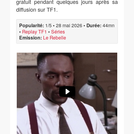
gratuit pendant quelques jours après sa
diffusion sur TF1.
Popularité:
1/5
•
28 mai 2026
•
Durée:
44mn
•
Replay TF1
•
Séries
Emission:
Le Rebelle