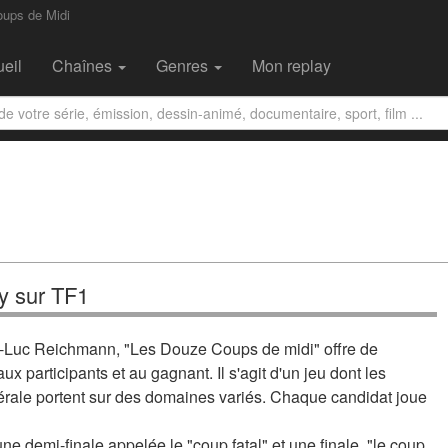
oups de Midi
eil
Chaînes
Genres
Mon replay
y sur TF1
n-Luc Reichmann, "Les Douze Coups de midi" offre de
x participants et au gagnant. Il s'agit d'un jeu dont les
nérale portent sur des domaines variés. Chaque candidat joue
e demi-finale appelée le "coup fatal" et une finale, "le coup