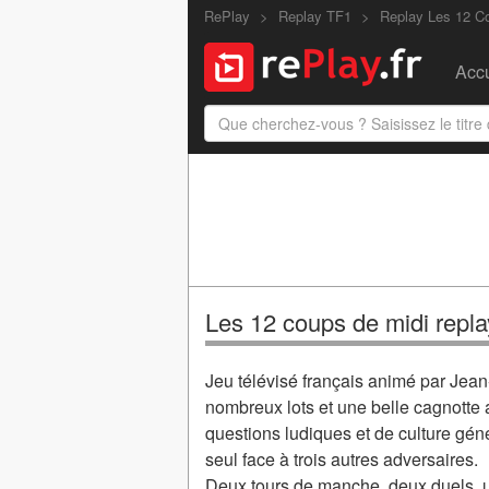
RePlay
Replay TF1
Replay Les 12 C
Accu
Les 12 coups de midi repla
Jeu télévisé français animé par Jea
nombreux lots et une belle cagnotte au
questions ludiques et de culture gé
seul face à trois autres adversaires.
Deux tours de manche, deux duels, un