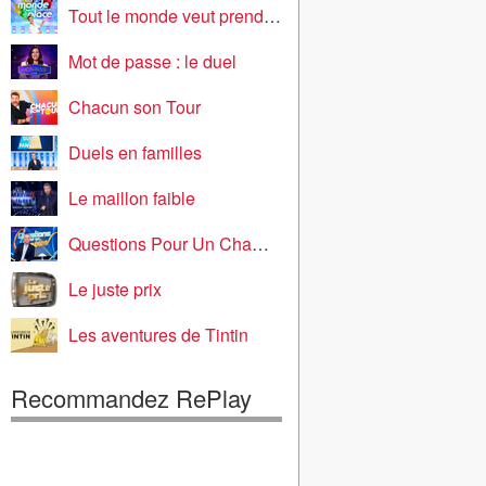
Tout le monde veut prendre sa place
Mot de passe : le duel
Chacun son Tour
Duels en familles
Le maillon faible
Questions Pour Un Champion
Le juste prix
Les aventures de Tintin
Recommandez RePlay