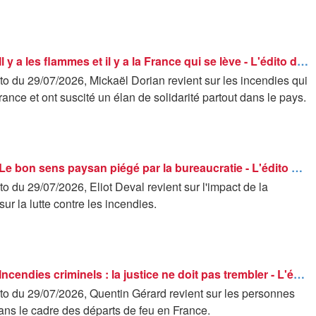
Les éditos - Il y a les flammes et il y a la France qui se lève - L'édito de Mickaël Dorian
o du 29/07/2026, Mickaël Dorian revient sur les incendies qui
rance et ont suscité un élan de solidarité partout dans le pays.
Les éditos - Le bon sens paysan piégé par la bureaucratie - L'édito de Eliot Deval
o du 29/07/2026, Eliot Deval revient sur l'impact de la
sur la lutte contre les incendies.
Les éditos - Incendies criminels : la justice ne doit pas trembler - L'édito de Quentin Gérard
to du 29/07/2026, Quentin Gérard revient sur les personnes
ans le cadre des départs de feu en France.