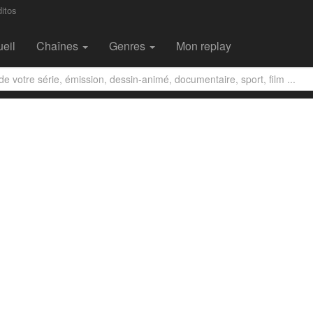
itos
eil
Chaînes
Genres
Mon replay