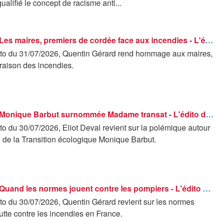
ualifié le concept de racisme anti...
Les éditos - Les maires, premiers de cordée face aux incendies - L'édito de Quentin Gérard
to du 31/07/2026, Quentin Gérard rend hommage aux maires,
raison des incendies.
Les éditos - Monique Barbut surnommée Madame transat - L'édito de Eliot Deval
o du 30/07/2026, Eliot Deval revient sur la polémique autour
e de la Transition écologique Monique Barbut.
Les éditos - Quand les normes jouent contre les pompiers - L'édito de Quentin Gérard
to du 30/07/2026, Quentin Gérard revient sur les normes
lutte contre les incendies en France.