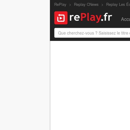
RePlay
Replay CNews
Replay Les Éd
Accu