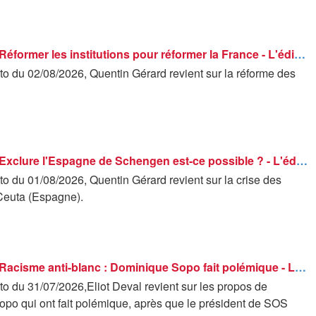
Les éditos - Réformer les institutions pour réformer la France - L'édito de Quentin Gérard
o du 02/08/2026, Quentin Gérard revient sur la réforme des
Les éditos - Exclure l'Espagne de Schengen est-ce possible ? - L'édito de Quentin Gérard
o du 01/08/2026, Quentin Gérard revient sur la crise des
Ceuta (Espagne).
Les éditos - Racisme anti-blanc : Dominique Sopo fait polémique - L'édito d'Eliot Deval
o du 31/07/2026,Eliot Deval revient sur les propos de
po qui ont fait polémique, après que le président de SOS