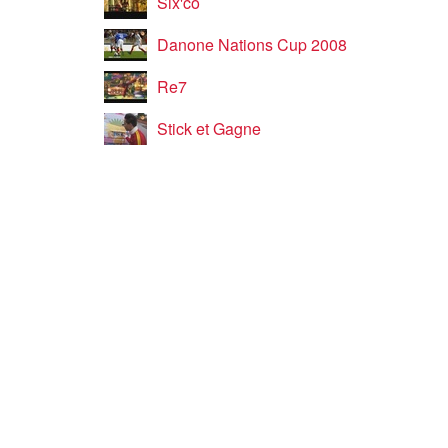
Six'co
Danone Nations Cup 2008
Re7
Stick et Gagne