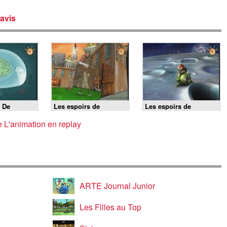
avis
 De
Les espoirs de
Les espoirs de
 - Espoirs
l'animation 2009 -
l'animation 2009 -
street cartoon
cosmo prout
 L'animation en replay
ARTE Journal Junior
Les Filles au Top