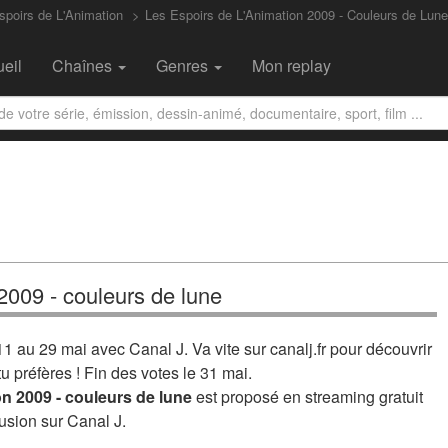
spoirs de L'Animation
Les Espoirs de L'Animation 2009 - Couleurs de Lune
eil
Chaînes
Genres
Mon replay
 2009 - couleurs de lune
11 au 29 mai avec Canal J. Va vite sur canalj.fr pour découvrir
tu préfères ! Fin des votes le 31 mai.
on 2009 - couleurs de lune
est proposé en streaming gratuit
usion sur Canal J.