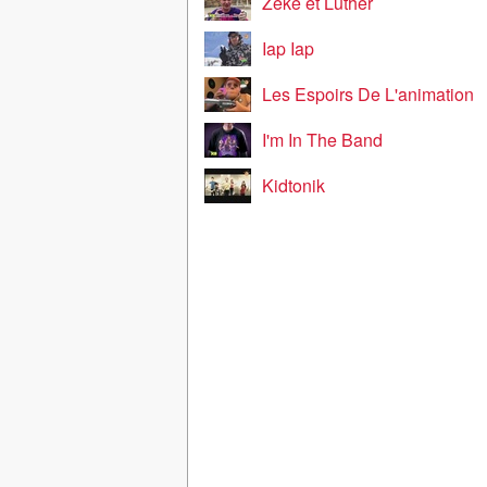
Zeke et Luther
Iap Iap
Les Espoirs De L'animation
I'm In The Band
Kidtonik