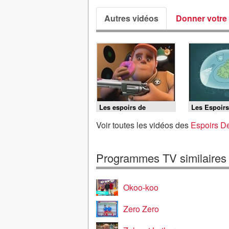
Autres vidéos
Donner votre 
Les espoirs de
Les Espoirs
l'animation 2009 - cafe
L'animation
serre
animation
Voir toutes les vidéos des
Espoirs De
Programmes TV similaires
Okoo-koo
Zero Zero