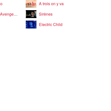
jo
A trois on y va
assembled!
Sirènes
Electric Child