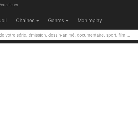
errailleurs
eil
Chaînes
Genres
Mon replay