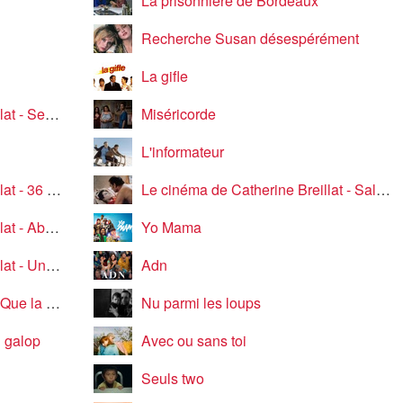
La prisonnière de Bordeaux
Recherche Susan désespérément
La gifle
 Is Comedy
Miséricorde
L'informateur
6 fillette
Le cinéma de Catherine Breillat - Sale comme un ange
 faiblesse
Yo Mama
e maîtresse
Adn
ête meure
Nu parmi les loups
u galop
Avec ou sans toi
Seuls two