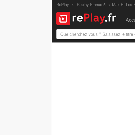
RePlay
Replay France 5
Max Et Les F
Accu