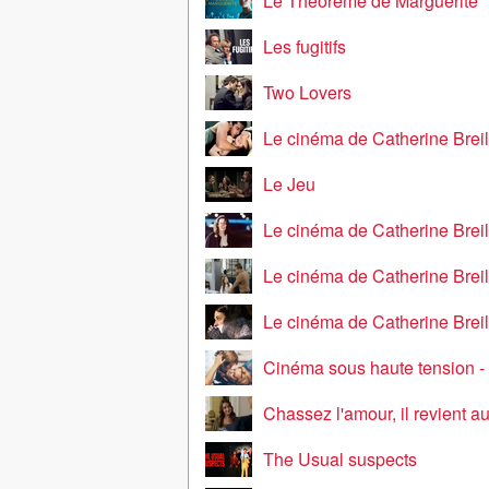
Le Théorème de Marguerite
Les fugitifs
Two Lovers
Le cinéma de Catherine Breillat - Sex
Le Jeu
Le cinéma de Catherine Breillat - 3
Le cinéma de Catherine Breillat - Abus de
Le cinéma de Catherine Breillat - Une vieill
Cinéma sous haute tension - Que la b
Chassez l'amour, il revient a
The Usual suspects