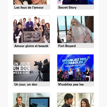
Les feux de l'amour
Secret Story
Amour gloire et beauté
Fort Boyard
Un jour, un doc
N'oubliez pas les
paroles