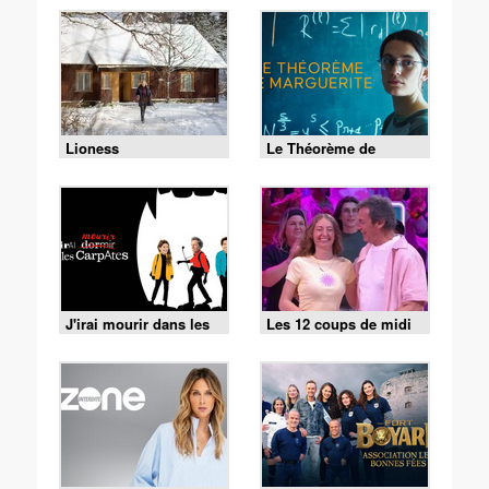
Lioness
Le Théorème de
Marguerite
J'irai mourir dans les
Les 12 coups de midi
Carpates
du 1 août 2026