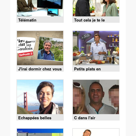
Télématin
Tout cela je te le
donnerai
J'irai dormir chez vous
Petits plats en
équilibre
Echappées belles
C dans l'air