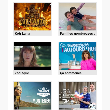
Koh Lanta
Familles nombreuses :
la vie en XXL
Zodiaque
Ça commence
aujourd'hui