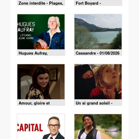
Zone interdite - Plages,
Fort Boyard -
fêtes et traditions : un
01/08/2026
été au cœur du Pays
basque
Hugues Aufray,
Cassandre - 01/08/2026
l'éternel jeune homme
Amour, gloire et
Un si grand soleil -
beauté du 4 août 2026
07/08/2026