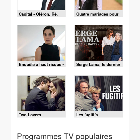
Capital - Oléron, Ré,
Quatre mariages pour
Belle-Île : le match des
une lune de miel - 4
îles est lancé !
mariages pour 1 lune
de miel du 3 août 2026
- Merveille et François
Enquête à haut risque -
Serge Lama, le dernier
02/08/2026
rappel
Two Lovers
Les fugitifs
Programmes TV populaires