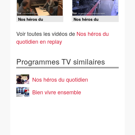
Nos héros du
Nos héros du
quotidien - La face
quotidien - Loire-
cachée des ports
Atlantique : médecine
Voir toutes les vidéos de
Nos héros du
français
d'urgence en rase
campagne
quotidien en replay
Programmes TV similaires
Nos héros du quotidien
Bien vivre ensemble