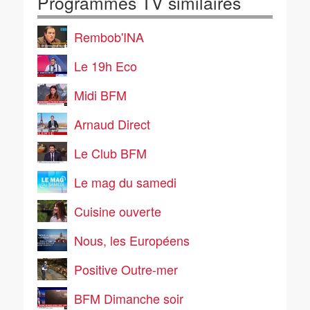
Programmes TV similaires
Rembob'INA
Le 19h Eco
Midi BFM
Arnaud Direct
Le Club BFM
Le mag du samedi
Cuisine ouverte
Nous, les Européens
Positive Outre-mer
BFM Dimanche soir