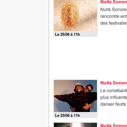
Nuits Sonor
Nuits Sonores
rencontre ent
des festivali
Le 25/06 à 11h
Nuits Sonor
Le comeback 
plus influent
danser Nuits 
Le 23/06 à 11h
Nuits Sonore