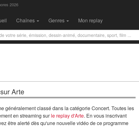
nores 2026
eil
Chaînes
Genres
Mon replay
sur Arte
e généralement classé dans la catégorie Concert. Toutes les
lement en streaming sur
le replay d'Arte
. En vous inscrivant
uvez être alerté dès qu'une nouvelle vidéo de ce programme