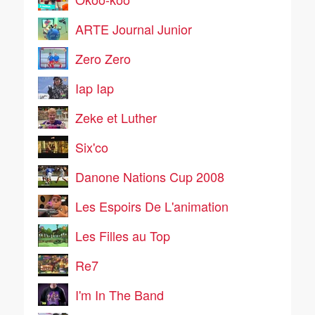
ARTE Journal Junior
Zero Zero
Iap Iap
Zeke et Luther
Six'co
Danone Nations Cup 2008
Les Espoirs De L'animation
Les Filles au Top
Re7
I'm In The Band