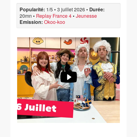
Popularité:
1/5
•
3 juillet 2026
•
Durée:
20mn
•
Replay France 4
•
Jeunesse
Emission:
Okoo-koo