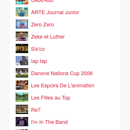
ARTE Journal Junior
Zero Zero
Zeke et Luther
Six'co
Iap Iap
Danone Nations Cup 2008
Les Espoirs De L'animation
Les Filles au Top
Re7
I'm In The Band