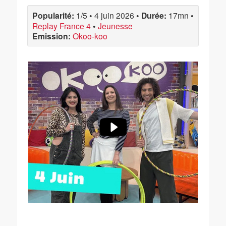
Popularité:
1/5
•
4 juin 2026
•
Durée:
17mn
•
Replay France 4
•
Jeunesse
Emission:
Okoo-koo