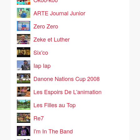
ARTE Journal Junior
Zero Zero
Zeke et Luther
Six'co
Iap Iap
Danone Nations Cup 2008
Les Espoirs De L'animation
Les Filles au Top
Re7
I'm In The Band