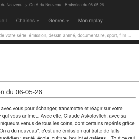
 du Nouveau
On A du Nouveau - Emission du 06-05-26
eil
Chaînes
Genres
Mon replay
on du 06-05-26
 avec vous pour échanger, transmettre et réagir sur votre
e qui vous anime... Avec elle, Claude Askolovitch, avec sa
oniqueurs venus de tous les coins, dont certains repérés grâce
On a du nouveau", c'est une émission qui traite de faits
uotidien : santé, école, culture, boulot et galères... Tout ce qui