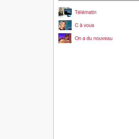
Télématin
C à vous
On a du nouveau