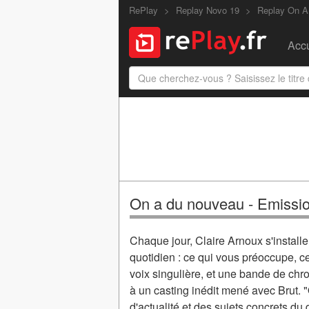
RePlay
Replay Novo 19
Replay On A
Accu
On a du nouveau - Emissi
Chaque jour, Claire Arnoux s'installe
quotidien : ce qui vous préoccupe, c
voix singulière, et une bande de chr
à un casting inédit mené avec Brut. "
d'actualité et des sujets concrets du q