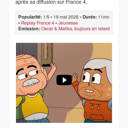
après sa diffusion sur France 4.
Popularité:
1/5
•
19 mai 2026
•
Durée:
11mn
•
Replay France 4
•
Jeunesse
Emission:
Oscar & Malika, toujours en retard