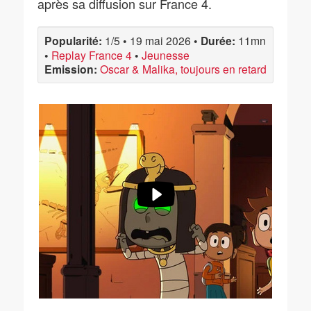
après sa diffusion sur France 4.
Popularité:
1/5
•
19 mai 2026
•
Durée:
11mn
•
Replay France 4
•
Jeunesse
Emission:
Oscar & Malika, toujours en retard