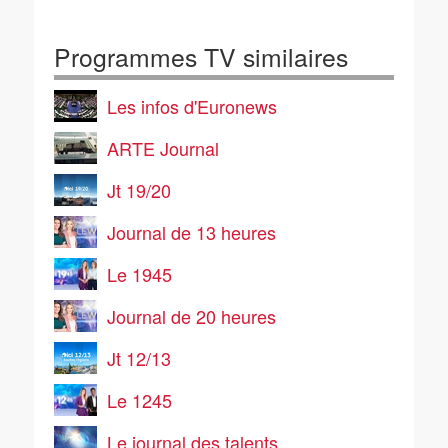
Programmes TV similaires
Les infos d'Euronews
ARTE Journal
Jt 19/20
Journal de 13 heures
Le 1945
Journal de 20 heures
Jt 12/13
Le 1245
Le journal des talents