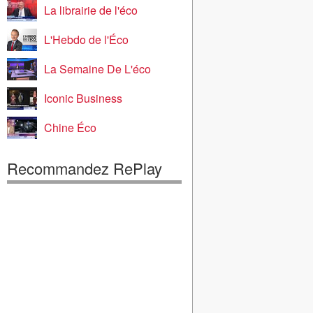
La librairie de l'éco
L'Hebdo de l'Éco
La Semaine De L'éco
Iconic Business
Chine Éco
Recommandez RePlay