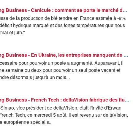
Good Morning Business - Canicule : comment se porte le marché des récoltes ?
isse de la production de blé tendre en France estimée à -8%
déficit hydrique marqué et des fortes températures que nous
mai et juin."
Good Morning Business - En Ukraine, les entreprises manquent de main-d'œuvre
cessaire pour pourvoir un poste a augmenté. Auparavant, il
une semaine ou deux pour pourvoir un seul poste vacant et
ndre désormais jusqu'à un mois...
Good Morning Business - French Tech : deltaVision fabrique des fluides pour des satellites - 05/08
imao, vice président de deltaVision, était l'invité d'Erwan
rench Tech, ce mercredi 5 août. Il est revenu sur deltaVision,
e européenne spécialis...