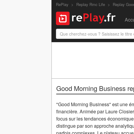
RePlay
Replay Rmc Life
Replay Goo
Accu
Good Morning Business re
"Good Morning Business" est une émi
financière. Animée par Laure Closier
focus sur les tendances économiques
distingue par son approche analytique
parfois complexes. Le plateau accuei