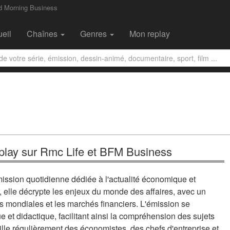
d Morning Business
eil
Chaînes
Genres
Mon replay
play sur Rmc Life et BFM Business
ssion quotidienne dédiée à l'actualité économique et
, elle décrypte les enjeux du monde des affaires, avec un
 mondiales et les marchés financiers. L'émission se
 et didactique, facilitant ainsi la compréhension des sujets
lle régulièrement des économistes, des chefs d'entreprise et