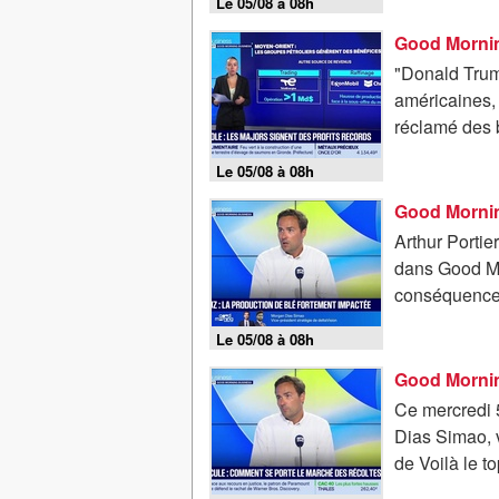
Le 05/08 à 08h
"Donald Trump
américaines, 
réclamé des b
Le 05/08 à 08h
Arthur Portie
dans Good Mor
conséquences 
Le 05/08 à 08h
Good Mornin
Ce mercredi 5
Dias Simao, v
de Voilà le t