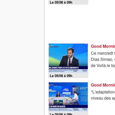
Le 05/08 à 09h
Good Mornin
Ce mercredi 5
Dias Simao, v
de Voilà le t
Le 05/08 à 09h
"L'adaptation 
niveau des ag
Le 05/08 à 09h