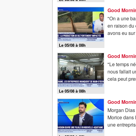
"On a une ba
en raison du 
avons eu sur 
Le 05/08 à 08h
"Le temps né
nous fallait 
cela peut pre
Le 05/08 à 08h
Morgan Dias S
Morice dans F
une entrepris