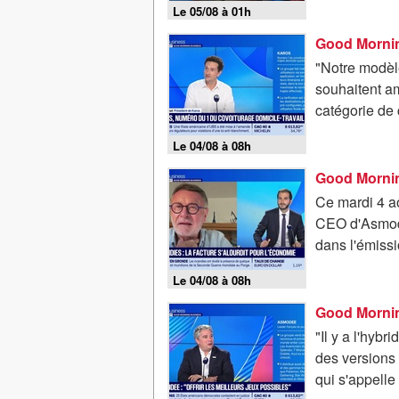
Le 05/08 à 01h
"Notre modèl
souhaitent am
catégorie de c
Le 04/08 à 08h
Good Mornin
Ce mardi 4 a
CEO d'Asmodee
dans l'émiss
Le 04/08 à 08h
Good Morning
"Il y a l'hyb
des versions 
qui s'appell