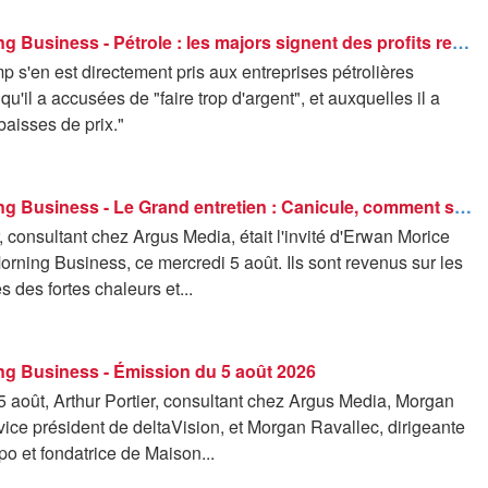
Good Morning Business - Pétrole : les majors signent des profits records
 s'en est directement pris aux entreprises pétrolières
qu'il a accusées de "faire trop d'argent", et auxquelles il a
aisses de prix."
Good Morning Business - Le Grand entretien : Canicule, comment se porte le marché des récoltes ? - 05/08
r, consultant chez Argus Media, était l'invité d'Erwan Morice
ning Business, ce mercredi 5 août. Ils sont revenus sur les
des fortes chaleurs et...
g Business - Émission du 5 août 2026
 août, Arthur Portier, consultant chez Argus Media, Morgan
ice président de deltaVision, et Morgan Ravallec, dirigeante
opo et fondatrice de Maison...