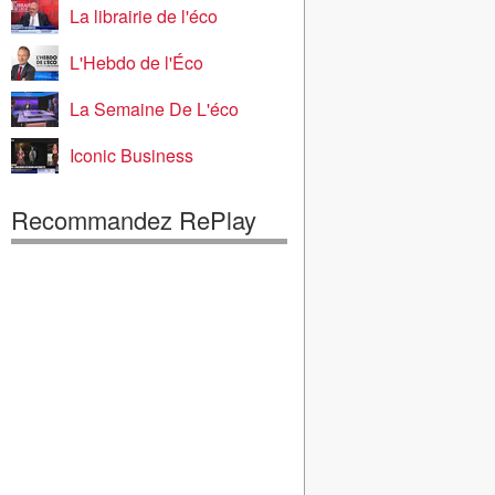
La librairie de l'éco
L'Hebdo de l'Éco
La Semaine De L'éco
Iconic Business
Recommandez RePlay