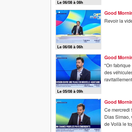
Le 06/08 à 08h
Good Mornin
Revoir la vi
Le 06/08 à 06h
"On fabrique
des véhicule
ravitaillement
Le 05/08 à 09h
Good Mornin
Ce mercredi 5
Dias Simao, v
de Voilà le t