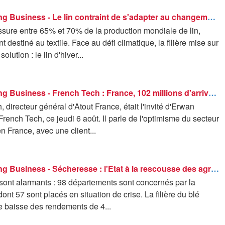
Good Morning Business - Le lin contraint de s'adapter au changement climatique
ssure entre 65% et 70% de la production mondiale de lin,
 destiné au textile. Face au défi climatique, la filière mise sur
olution : le lin d'hiver...
Good Morning Business - French Tech : France, 102 millions d'arrivées internationales en 2025 - 06/08
directeur général d'Atout France, était l'invité d'Erwan
rench Tech, ce jeudi 6 août. Il parle de l'optimisme du secteur
n France, avec une client...
Good Morning Business - Sécheresse : l'Etat à la rescousse des agriculteurs
 sont alarmants : 98 départements sont concernés par la
ont 57 sont placés en situation de crise. La filière du blé
e baisse des rendements de 4...