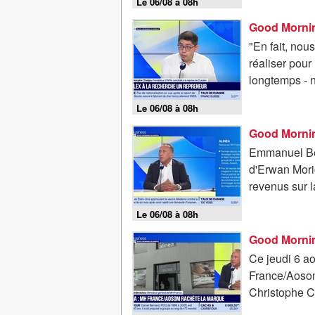
Le 06/08 à 08h
Good Mornin
"En fait, nou
réaliser pour
longtemps - 
Le 06/08 à 08h
Emmanuel Ben
d'Erwan Mori
revenus sur la
Le 06/08 à 08h
Good Mornin
Ce jeudi 6 a
France/Aosom
Christophe Ch