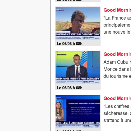
"La France a
principalement
une nouvelle s
Le 06/08 à 08h
Adam Oubuih, 
Morice dans F
du tourisme e
Le 06/08 à 08h
"Les chiffres
sécheresse, d
s'attend à un