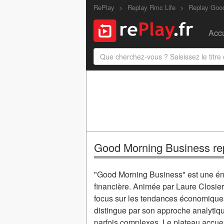
RePlay
Replay Rmc Life
Replay Goo
Accu
Good Morning Business re
"Good Morning Business" est une émi
financière. Animée par Laure Closier
focus sur les tendances économiques
distingue par son approche analytique
parfois complexes. Le plateau accuei