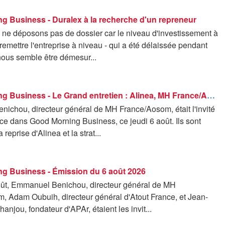
g Business - Duralex à la recherche d'un repreneur
s ne déposons pas de dossier car le niveau d'investissement à
 remettre l'entreprise à niveau - qui a été délaissée pendant
nous semble être démesur...
Good Morning Business - Le Grand entretien : Alinea, MH France/Aosom rachète la marque - 06/08
ichou, directeur général de MH France/Aosom, était l'invité
ce dans Good Morning Business, ce jeudi 6 août. Ils sont
 reprise d'Alinea et la strat...
g Business - Émission du 6 août 2026
oût, Emmanuel Benichou, directeur général de MH
, Adam Oubuih, directeur général d'Atout France, et Jean-
anjou, fondateur d'APAr, étaient les invit...