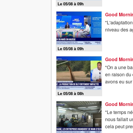
Le 05/08 à 09h
"L'adaptation 
niveau des ag
Le 05/08 à 09h
"On a une ba
en raison du 
avons eu sur 
Le 05/08 à 08h
"Le temps né
nous fallait 
cela peut pre