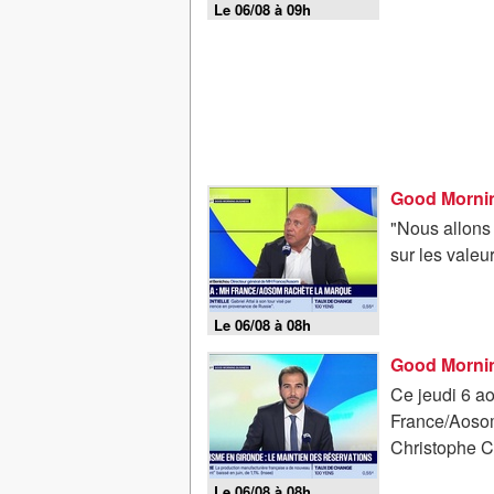
Le 06/08 à 09h
"Nous allons 
sur les valeu
Le 06/08 à 08h
Good Mornin
Ce jeudi 6 a
France/Aosom
Christophe Ch
Le 06/08 à 08h