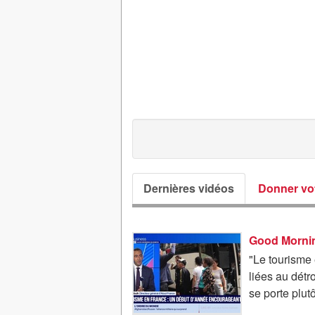
Dernières vidéos
Donner vot
"Le tourisme 
liées au détr
se porte plutô