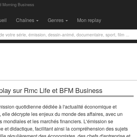
d Morning Business
eil
Chaînes
Genres
Mon replay
play sur Rmc Life et BFM Business
ssion quotidienne dédiée à l'actualité économique et
, elle décrypte les enjeux du monde des affaires, avec un
 mondiales et les marchés financiers. L'émission se
 et didactique, facilitant ainsi la compréhension des sujets
lle régulièrement des économistes, des chefs d'entreprise et