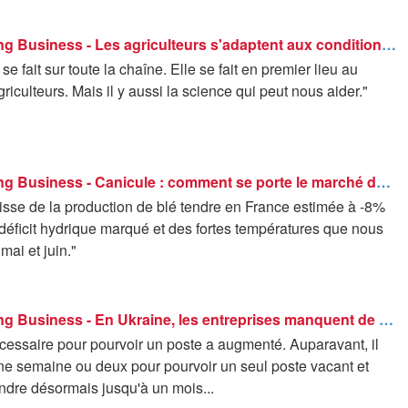
Good Morning Business - Les agriculteurs s'adaptent aux conditions climatiques
se fait sur toute la chaîne. Elle se fait en premier lieu au
riculteurs. Mais il y aussi la science qui peut nous aider."
Good Morning Business - Canicule : comment se porte le marché des récoltes ?
isse de la production de blé tendre en France estimée à -8%
déficit hydrique marqué et des fortes températures que nous
mai et juin."
Good Morning Business - En Ukraine, les entreprises manquent de main-d'œuvre
cessaire pour pourvoir un poste a augmenté. Auparavant, il
une semaine ou deux pour pourvoir un seul poste vacant et
ndre désormais jusqu'à un mois...