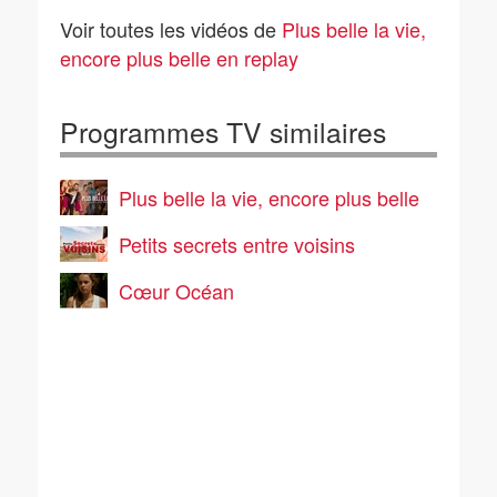
mardi 11 août 2026 -
jeudi 6 août 2026 -
Voir toutes les vidéos de
Plus belle la vie,
Episode 646
Episode 643
encore plus belle en replay
Programmes TV similaires
Plus belle la vie, encore plus belle
Petits secrets entre voisins
Cœur Océan