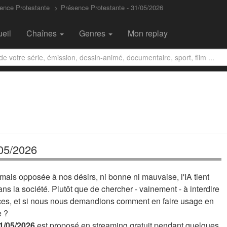
ence Protestante
Présence Protestante - 31/05/2026
eil
Chaînes
Genres
Mon replay
/05/2026
mais opposée à nos désirs, ni bonne ni mauvaise, l'IA tient
ns la société. Plutôt que de chercher - vainement - à interdire
ences, et si nous nous demandions comment en faire usage en
e ?
1/05/2026
est proposé en streaming gratuit pendant quelques