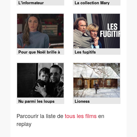
L'informateur
La collection Mary
Higgins Clark - Deux
petites filles en bleu
Pour que Noël brille à
Les fugitifs
nouveau
Nu parmi les loups
Lioness
Parcourir la liste de
tous les films
en
replay