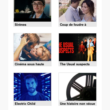
Sirènes
Coup de foudre à
Rome
Cinéma sous haute
The Usual suspects
tension - Que la bête
meure
Electric Child
Une histoire non vécue