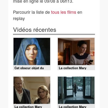
mise en ligne le 09/08 à 06h13.
Parcourir la liste de
tous les films
en
replay
Vidéos récentes
Cet obscur objet du
La collection Mary
désir - Tout sur Marie
Higgins Clark - Ce que
(1/2)
vivent les roses
La collection Mary
La collection Mary