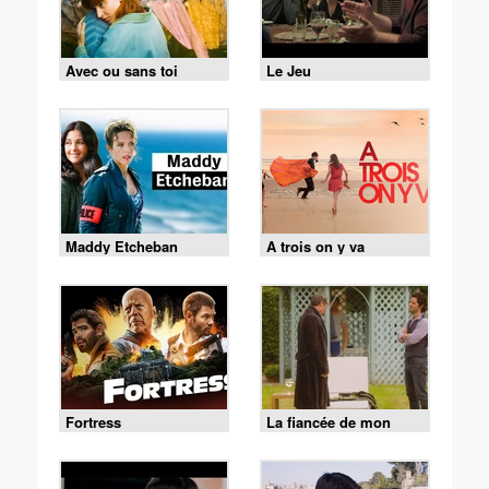
Avec ou sans toi
Le Jeu
Maddy Etcheban
A trois on y va
Fortress
La fiancée de mon
frère