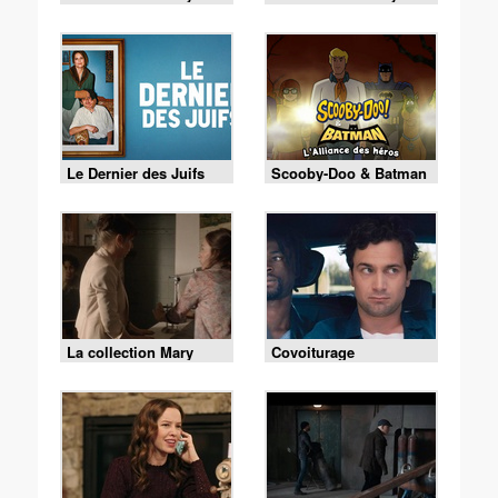
Higgins Clark - Où es-
Higgins Clark - La
tu maintenant ?
clinique du docteur H
Le Dernier des Juifs
Scooby-Doo & Batman
: l'alliance des héros
La collection Mary
Covoiturage
Higgins Clark - Les
années perdues