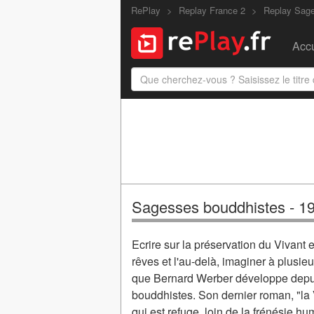
RePlay
Replay France 2
Replay Sag
Accu
Sagesses bouddhistes - 1
Ecrire sur la préservation du Vivant 
rêves et l'au-delà, imaginer à plusieu
que Bernard Werber développe depui
bouddhistes. Son dernier roman, "la V
qui est refuge, loin de la frénésie hu