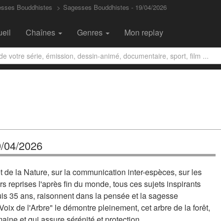
esses Bouddhistes
Sagesses Bouddhistes - 19/04/2026
eil
Chaînes
Genres
Mon replay
9/04/2026
et de la Nature, sur la communication inter-espèces, sur les
rs reprises l'après fin du monde, tous ces sujets inspirants
s 35 ans, raisonnent dans la pensée et la sagesse
oix de l'Arbre" le démontre pleinement, cet arbre de la forêt,
maine et qui assure sérénité et protection.