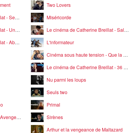
ément
Two Lovers
 Is Comedy
Miséricorde
e maîtresse
Le cinéma de Catherine Breillat - Sale comme un ange
 faiblesse
L'informateur
Cinéma sous haute tension - Que la bête meure
Le cinéma de Catherine Breillat - 36 fillette
Nu parmi les loups
Seuls two
jo
Primal
assembled!
Sirènes
Arthur et la vengeance de Maltazard