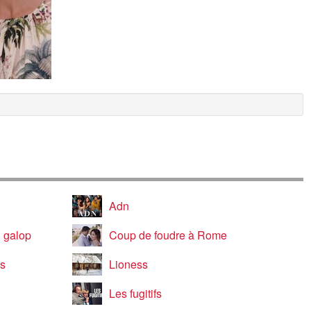
Adn
u galop
Coup de foudre à Rome
es
Lioness
Les fugitifs