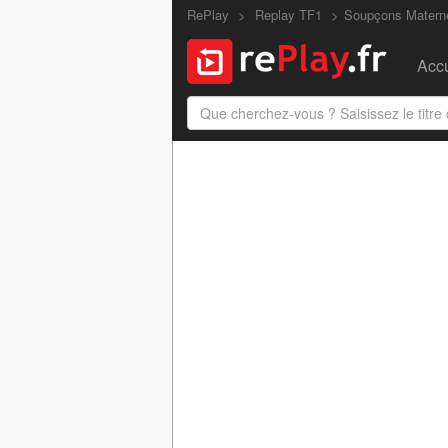
RePlay
Replay TF1
Soupçons Matern
Accu