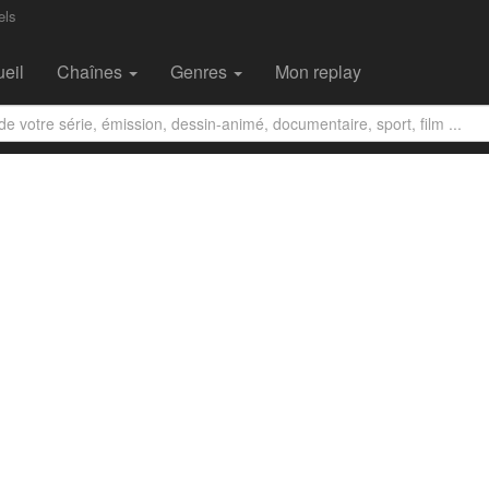
els
eil
Chaînes
Genres
Mon replay