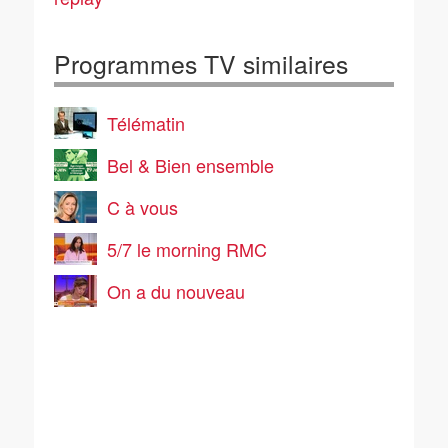
Programmes TV similaires
Télématin
Bel & Bien ensemble
C à vous
5/7 le morning RMC
On a du nouveau