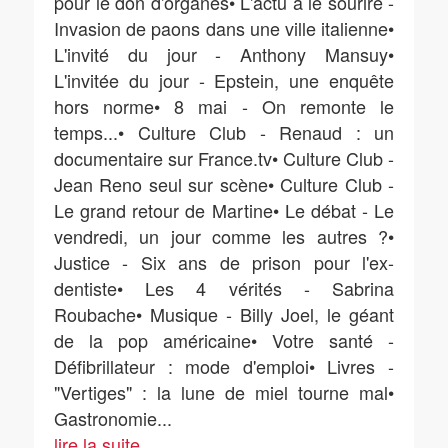
pour le don d'organes• L'actu a le sourire -
Invasion de paons dans une ville italienne•
L'invité du jour - Anthony Mansuy•
L'invitée du jour - Epstein, une enquête
hors norme• 8 mai - On remonte le
temps...• Culture Club - Renaud : un
documentaire sur France.tv• Culture Club -
Jean Reno seul sur scène• Culture Club -
Le grand retour de Martine• Le débat - Le
vendredi, un jour comme les autres ?•
Justice - Six ans de prison pour l'ex-
dentiste• Les 4 vérités - Sabrina
Roubache• Musique - Billy Joel, le géant
de la pop américaine• Votre santé -
Défibrillateur : mode d'emploi• Livres -
"Vertiges" : la lune de miel tourne mal•
Gastronomie
...
lire la suite