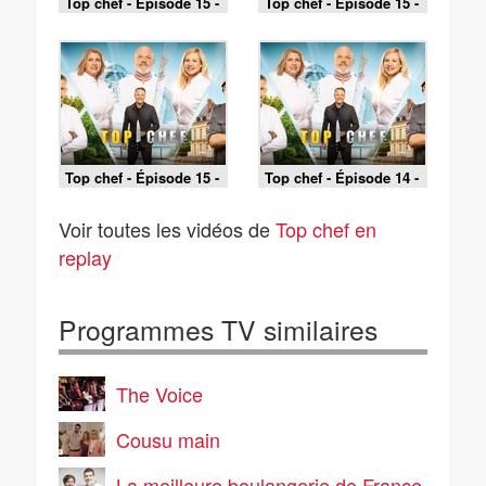
Top chef - Épisode 15 -
Top chef - Épisode 15 -
Finale - Partie 3
Finale - Partie 2
Top chef - Épisode 15 -
Top chef - Épisode 14 -
Finale - Partie 1
Partie 2
Voir toutes les vidéos de
Top chef en
replay
Programmes TV similaires
The Voice
Cousu main
La meilleure boulangerie de France