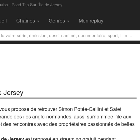
urbo - Road Trip Sur l'Île de Jersey
eil
Chaînes
Genres
Mon replay
de Jersey
ous propose de retrouver Simon Potée-Gallini et Safet
s grande des îles anglo-normandes, aussi surnommée l'île aux
p et des rencontres avec des propriétaires passionnés de belles
e de Jersey
est proposé en streaming gratuit pendant