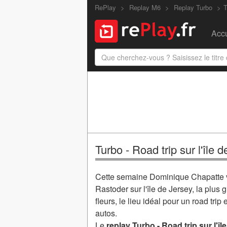
RePlay
Replay M6
Replay Turbo
T
Accu
Turbo - Road trip sur l'île 
Cette semaine Dominique Chapatte v
Rastoder sur l'île de Jersey, la plu
fleurs, le lieu idéal pour un road tri
autos.
Le
replay Turbo - Road trip sur l'îl