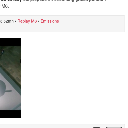
r M6.
e:
52mn
•
Replay M6
•
Emissions