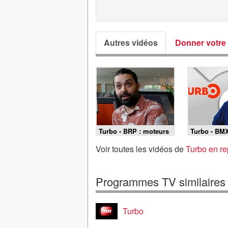
Autres vidéos
Donner votre 
Turbo - BRP : moteurs
Turbo - BM
d'aventure
grande aut
l'épreuve d
Voir toutes les vidéos de
Turbo en re
2026
Programmes TV similaires
Turbo