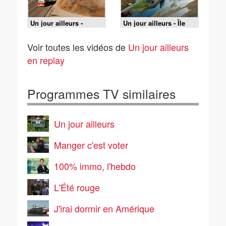
Un jour ailleurs -
Un jour ailleurs - Île
Californie / Hollywood
vierges / Itacare /
/ Miami
Cabanes de luxe /
Voir toutes les vidéos de
Un jour ailleurs
Canada
en replay
Programmes TV similaires
Un jour ailleurs
Manger c'est voter
100% immo, l'hebdo
L'Été rouge
J'irai dormir en Amérique