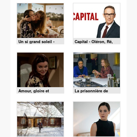
Un si grand soleil -
Capital - Oléron, Ré,
07/08/2026
Belle-Île : le match des
îles est lancé !
Amour, gloire et
La prisonnière de
beauté du 4 août 2026
Bordeaux