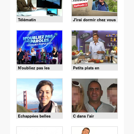
Télématin
J'irai dormir chez vous
N'oubliez pas les
Petits plats en
paroles
équilibre
Echappées belles
C dans l'air