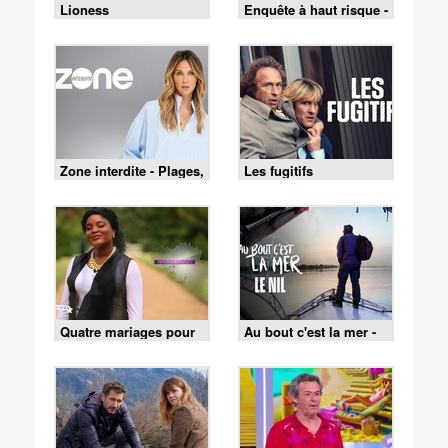
Lioness
Enquête à haut risque -
02/08/2026
Zone interdite - Plages,
Les fugitifs
fêtes et traditions : un
été au cœur du Pays
basque
Quatre mariages pour
Au bout c'est la mer -
une lune de miel - 4
05/08/2026
mariages pour 1 lune
de miel du 3 août 2026
- Merveille et François