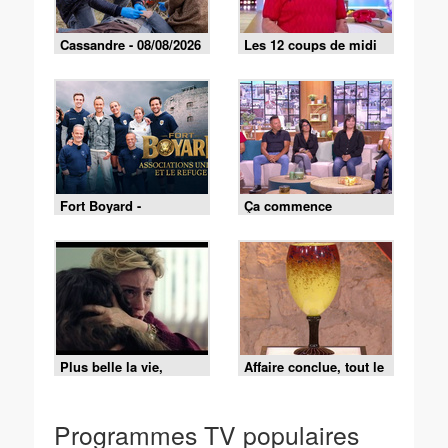
Cassandre - 08/08/2026
Les 12 coups de midi
du 5 août 2026
Fort Boyard -
Ça commence
08/08/2026
aujourd'hui -
03/08/2026
Plus belle la vie,
Affaire conclue, tout le
encore plus belle du
monde a quelque
lundi 3 août 2026 -
chose à vendre -
Episode 640
03/08/2026
Programmes TV populaires