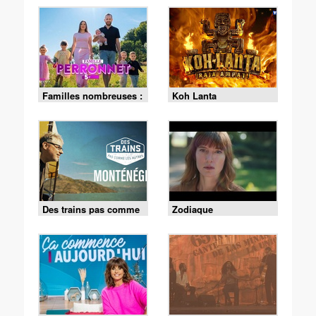
Familles nombreuses :
Koh Lanta
la vie en XXL
Des trains pas comme
Zodiaque
les autres