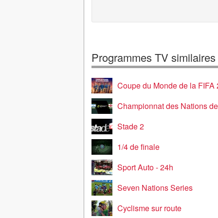
Programmes TV similaires
Coupe du Monde de la FIFA
Championnat des Nations de
Stade 2
1/4 de finale
Sport Auto - 24h
Seven Nations Series
Cyclisme sur route