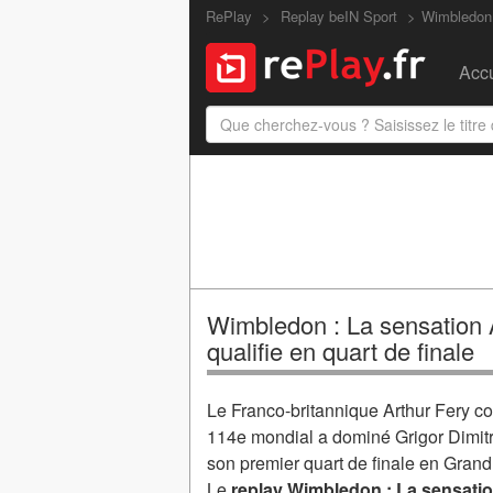
RePlay
Replay beIN Sport
Wimbledon :
Accu
Wimbledon : La sensation Ar
qualifie en quart de finale
Le Franco-britannique Arthur Fery co
114e mondial a dominé Grigor Dimitro
son premier quart de finale en Grand 
Le
replay Wimbledon : La sensation 