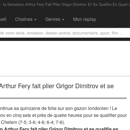
 la Sensation Arthur Fery Fait Plier Grigor Dimitrov Et Se Qualifie En Quart 
eil
Chaînes
Genres
Mon replay
thur Fery fait plier Grigor Dimitrov et se
ntinue sa quinzaine de folie sur son gazon londonien ! Le
v en cinq sets et près de quatre heures pour se qualifier pour
Chelem (7-5; 3-6; 4-6; 6-4; 7-6).
Arthur Fery fait plier Grigor Dimitrov et se qualifie en