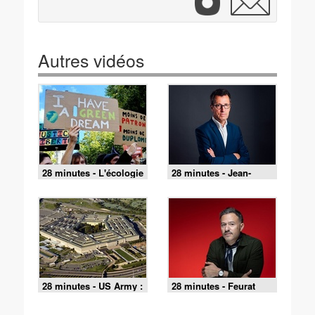
Autres vidéos
28 minutes - L'écologie
28 minutes - Jean-
politique, grande
Claude Raspiengeas
perdante de la crise
raconte l'histoire des
climatique ?
cartes routières
28 minutes - US Army :
28 minutes - Feurat
un géant impuissant ?
Alani : retour en BD
sur les émeutes de