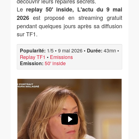
découvrir leurs repaires secrets.
Le
replay 50' inside, L'actu du 9 mai
est proposé en streaming gratuit
2026
pendant quelques jours après sa diffusion
sur TF1.
Popularité:
1/5
•
9 mai 2026
•
Durée:
43mn
•
Replay TF1
•
Emissions
Emission:
50' inside