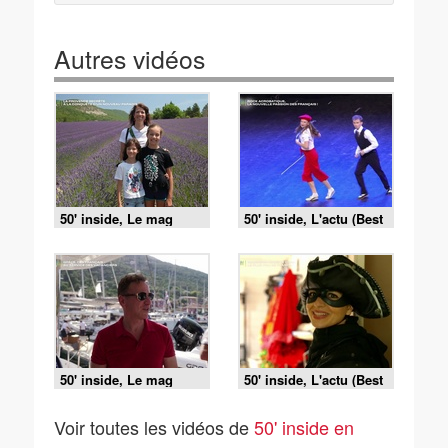
Autres vidéos
50' inside, Le mag
50' inside, L'actu (Best
(Best of été) du 1 août
of été) du 1 août 2026
2026
50' inside, Le mag
50' inside, L'actu (Best
(Best of été) du 25
of été) du 25 juillet
juillet 2026
2026
Voir toutes les vidéos de
50' inside en