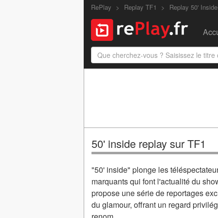
RePlay
Replay TF1
Replay 50' Inside
Accu
50' inside replay sur TF1
"50' inside" plonge les téléspectateu
marquants qui font l'actualité du sh
propose une série de reportages excl
du glamour, offrant un regard privil
renom.