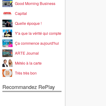
Good Morning Business
Capital
Quelle époque !
Y'a que la vérité qui compte
Ça commence aujourd'hui
ARTE Journal
Météo à la carte
Très très bon
Recommandez RePlay