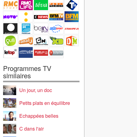
Programmes TV
similaires
Un jour, un doc
Petits plats en équilibre
Echappées belles
C dans l'air