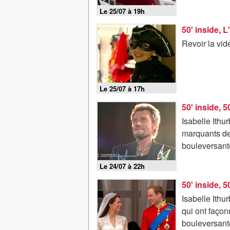
Le 25/07 à 19h
50' inside, L
Revoir la vid
Le 25/07 à 17h
50' inside, 5
Isabelle Ithu
marquants de 
bouleversant
Le 24/07 à 22h
50' inside, 5
Isabelle Ithu
qui ont façonn
bouleversant