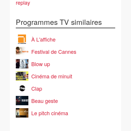
replay
Programmes TV similaires
À L'affiche
Festival de Cannes
Blow up
Cinéma de minuit
Clap
Beau geste
Le pitch cinéma