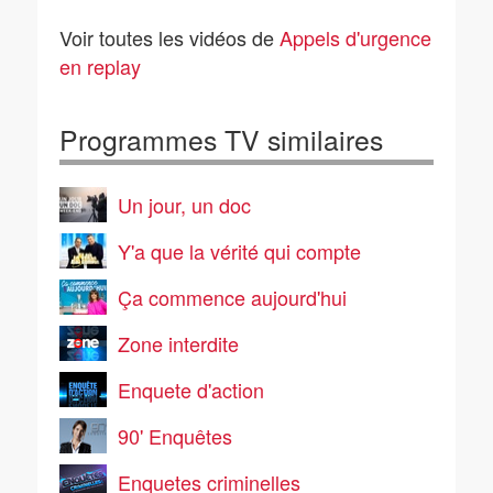
Autoroute des
Coup de mistral pour
vacances : les chassés
les pompiers de
Voir toutes les vidéos de
Appels d'urgence
croisés de tous les
Camargue
dangers
en replay
Programmes TV similaires
Un jour, un doc
Y'a que la vérité qui compte
Ça commence aujourd'hui
Zone interdite
Enquete d'action
90' Enquêtes
Enquetes criminelles