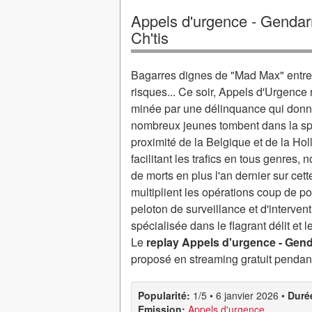
Appels d'urgence - Gendar
Ch'tis
Bagarres dignes de "Mad Max" entre b
risques... Ce soir, Appels d'Urgence 
minée par une délinquance qui donne d
nombreux jeunes tombent dans la spi
proximité de la Belgique et de la H
facilitant les trafics en tous genres,
de morts en plus l'an dernier sur cet
multiplient les opérations coup de 
peloton de surveillance et d'interven
spécialisée dans le flagrant délit et 
Le
replay Appels d'urgence - Gend
proposé en streaming gratuit pendant
Popularité:
1/5
•
6 janvier 2026
•
Duré
Emission:
Appels d'urgence