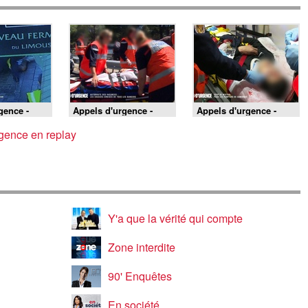
gence -
Appels d'urgence -
Appels d'urgence -
a Seyne-sur-
Autoroute des
Coup de mistral pour
de mistral
vacances : les chassés
les pompiers de
gence en replay
d'azur
croisés de tous les
Camargue
dangers
Y'a que la vérité qui compte
Zone interdite
90' Enquêtes
En société