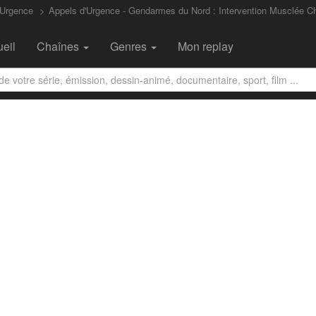
'Urgence
Appels d'Urgence - Gendarmes du Nord : Intervention Musclée C
eil
Chaînes
Genres
Mon replay