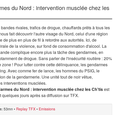
mes du Nord : intervention musclée chez les
andes rivales, trafics de drogue, chauffards prêts à tous les
nous fait découvrir l'autre visage du Nord, celui d'une région
e plus en plus de fil à retordre aux autorités. Ici, de
rale de la violence, sur fond de consommation d'alcool. La
ollande complique encore plus la tâche des gendarmes, en
 notamment de drogue. Sans parler de l'insécurité routière : 20%
te zone ! Pour lutter contre cette délinquance, les gendarmes
poing. Avec comme fer de lance, les hommes du PSIG, le
tion de la gendarmerie. Une unité tout de noir vêtue,
les interventions musclées.
armes du Nord : intervention musclée chez les Ch'tis
est
 quelques jours après sa diffusion sur TFX.
e:
53mn
•
Replay TFX
•
Emissions