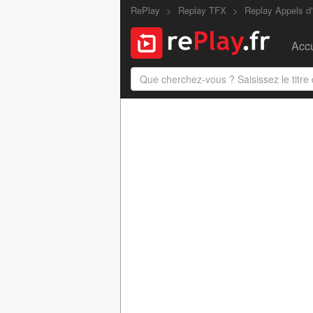
RePlay
Replay TFX
Replay Appels d
Accu