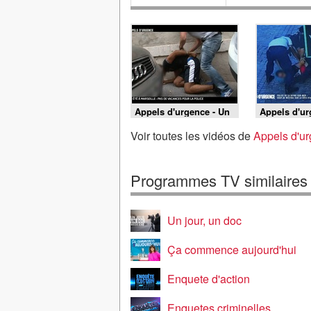
Appels d'urgence - Un
Appels d'ur
été à Marseille : pas de
Police de l
vacances pour la
mer : coup 
Voir toutes les vidéos de
Appels d'ur
police
sur la côte 
Programmes TV similaires
Un jour, un doc
Ça commence aujourd'hui
Enquete d'action
Enquetes criminelles