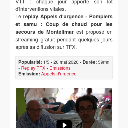
VTT : chaque jour apporte son lot
d'interventions vitales.
Le
replay Appels d'urgence - Pompiers
et samu : Coup de chaud pour les
est proposé en
secours de Montélimar
streaming gratuit pendant quelques jours
après sa diffusion sur TFX.
Popularité:
1/5
•
26 mai 2026
•
Durée:
59mn
•
Replay TFX
•
Emissions
Emission:
Appels d'urgence