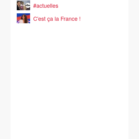
#actuelles
C'est ça la France !