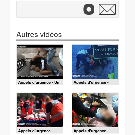
Autres vidéos
Appels d'urgence - Un
Appels d'urgence -
été à Marseille : pas de
Police de la Seyne-sur-
vacances pour la
mer : coup de mistral
police
sur la côte d'azur
Appels d'urgence -
Appels d'urgence -