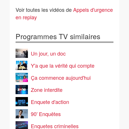
Autoroute des
Coup de mistral pour
vacances : les chassés
les pompiers de
Voir toutes les vidéos de
Appels d'urgence
croisés de tous les
Camargue
dangers
en replay
Programmes TV similaires
Un jour, un doc
Y'a que la vérité qui compte
Ça commence aujourd'hui
Zone interdite
Enquete d'action
90' Enquêtes
Enquetes criminelles