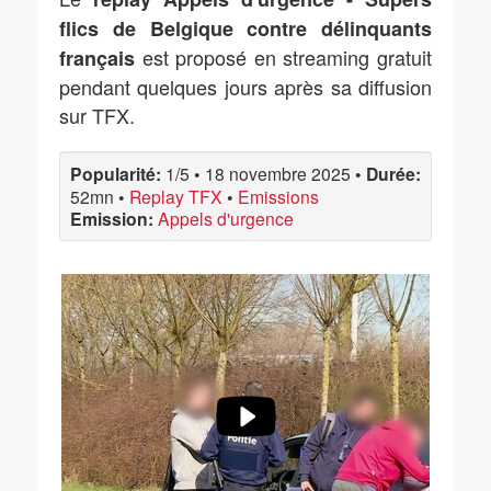
flics de Belgique contre délinquants
est proposé en streaming gratuit
français
pendant quelques jours après sa diffusion
sur TFX.
Popularité:
1/5
•
18 novembre 2025
•
Durée:
52mn
•
Replay TFX
•
Emissions
Emission:
Appels d'urgence