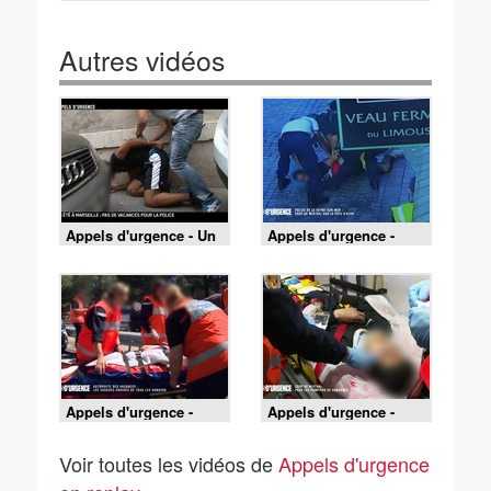
Autres vidéos
Appels d'urgence - Un
Appels d'urgence -
été à Marseille : pas de
Police de la Seyne-sur-
vacances pour la
mer : coup de mistral
police
sur la côte d'azur
Appels d'urgence -
Appels d'urgence -
Autoroute des
Coup de mistral pour
vacances : les chassés
les pompiers de
Voir toutes les vidéos de
Appels d'urgence
croisés de tous les
Camargue
dangers