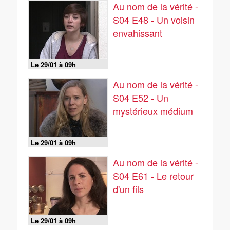
Au nom de la vérité -
S04 E48 - Un voisin
envahissant
Le 29/01 à 09h
Au nom de la vérité -
S04 E52 - Un
mystérieux médium
Le 29/01 à 09h
Au nom de la vérité -
S04 E61 - Le retour
d'un fils
Le 29/01 à 09h