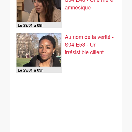
amnésique
Le 29/01 à 09h
Au nom de la vérité -
S04 E53 - Un
irrésistible cllient
Le 29/01 à 09h