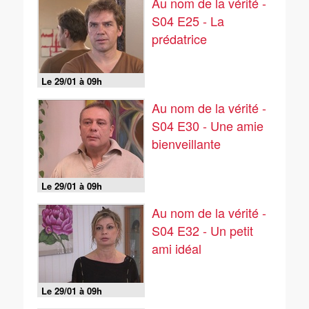
Au nom de la vérité -
S04 E25 - La
prédatrice
Le 29/01 à 09h
Au nom de la vérité -
S04 E30 - Une amie
bienveillante
Le 29/01 à 09h
Au nom de la vérité -
S04 E32 - Un petit
ami idéal
Le 29/01 à 09h