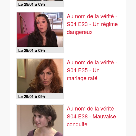
Le 29/01 à 09h
Au nom de la vérité -
S04 E23 - Un régime
dangereux
Le 29/01 à 09h
Au nom de la vérité -
S04 E35 - Un
mariage raté
Le 29/01 à 09h
Au nom de la vérité -
S04 E38 - Mauvaise
conduite