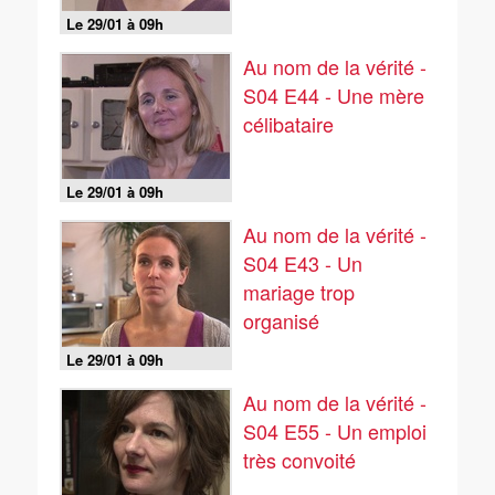
Le 29/01 à 09h
Au nom de la vérité -
S04 E44 - Une mère
célibataire
Le 29/01 à 09h
Au nom de la vérité -
S04 E43 - Un
mariage trop
organisé
Le 29/01 à 09h
Au nom de la vérité -
S04 E55 - Un emploi
très convoité