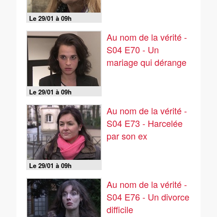
Le 29/01 à 09h
Au nom de la vérité -
S04 E70 - Un
mariage qui dérange
Le 29/01 à 09h
Au nom de la vérité -
S04 E73 - Harcelée
par son ex
Le 29/01 à 09h
Au nom de la vérité -
S04 E76 - Un divorce
difficile