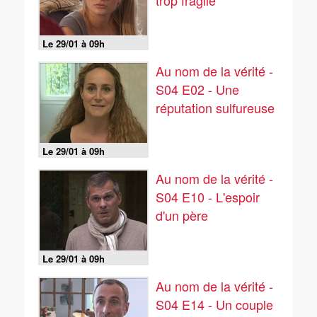
trop fragile
Le 29/01 à 09h
Au nom de la vérité -
S04 E02 - Une
réputation sulfureuse
Le 29/01 à 09h
Au nom de la vérité -
S04 E10 - L'espoir
d'un père
Le 29/01 à 09h
Au nom de la vérité -
S04 E14 - Un couple