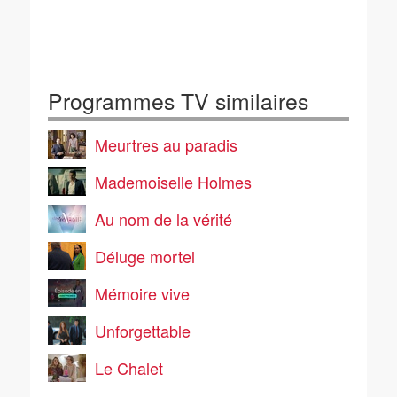
Programmes TV similaires
Meurtres au paradis
Mademoiselle Holmes
Au nom de la vérité
Déluge mortel
Mémoire vive
Unforgettable
Le Chalet