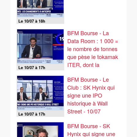
Le 10/07 à 18h
BFM Bourse - La
Data Room : 1 000 =
le nombre de tonnes
que pèse le tokamak
ITER, dont la
Le 10/07 à 17h
dernière pièce de cet
BFM Bourse - Le
aimant géant a été
Club : SK Hynix qui
posée cette semaine
signe une IPO
- 10/07
historique à Wall
Street - 10/07
Le 10/07 à 17h
BFM Bourse - SK
Hynix qui signe une