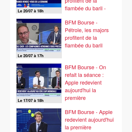
profitent de la
flambée du baril -
Le 20/07 à 18h
20/07
BFM Bourse -
Pétrole, les majors
profitent de la
flambée du baril
Le 20/07 à 17h
BFM Bourse - On
refait la séance :
Apple redevient
aujourd'hui la
première
Le 17/07 à 18h
capitalisation
BFM Bourse - Apple
mondiale - 17/07
redevient aujourd'hui
la première