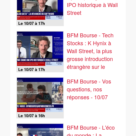
IPO historique à Wall
Street
Le 10/07 à 17h
BFM Bourse - Tech
Stocks : K Hynix à
Wall Street, la plus
grosse introduction
étrangère sur le
Le 10/07 à 17h
marché US - 10/07
BFM Bourse - Vos
questions, nos
réponses - 10/07
Le 10/07 à 16h
BFM Bourse - L'éco
du monde : La