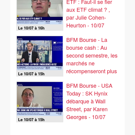
ETF : Faut-il se fier
aux ETF climat ? ,
par Julie Cohen-
Heurton - 10/07
Le 10/07 à 16h
BFM Bourse - La
bourse cash : Au
second semestre, les
marchés ne
récompenseront plus
Le 10/07 à 15h
les bonnes nouvelles,
BFM Bourse - USA
ils sanctionneront les
Today : SK Hynix
déceptions ! - 10/07
débarque à Wall
Street, par Karen
Georges - 10/07
Le 10/07 à 15h