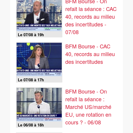
BFM Bourse - On
refait la séance : CAC
40, records au milieu
des incertitudes -
07/08
Le 07/08 à 19h
BFM Bourse - CAC
40, records au milieu
des incertitudes
Le 07/08 à 17h
BFM Bourse - On
refait la séance :
Marché US/marché
EU, une rotation en
cours ? - 06/08
Le 06/08 à 18h