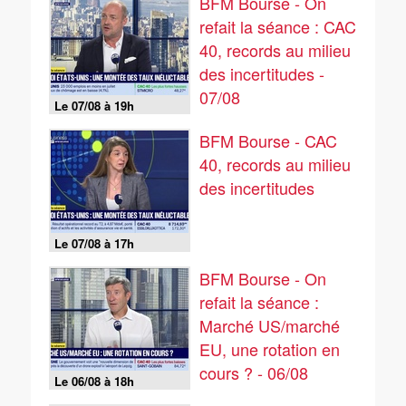
BFM Bourse - On
refait la séance : CAC
40, records au milieu
des incertitudes -
07/08
Le 07/08 à 19h
BFM Bourse - CAC
40, records au milieu
des incertitudes
Le 07/08 à 17h
BFM Bourse - On
refait la séance :
Marché US/marché
EU, une rotation en
cours ? - 06/08
Le 06/08 à 18h