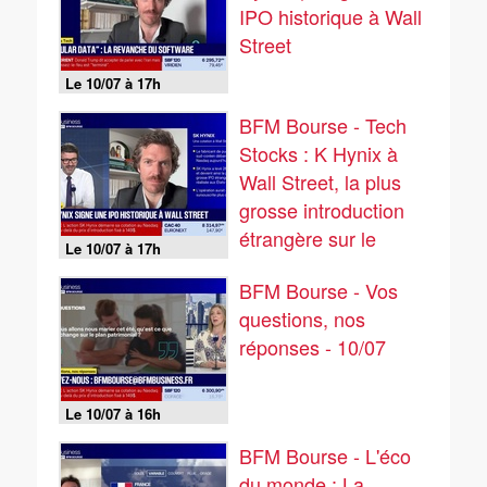
IPO historique à Wall
Street
Le 10/07 à 17h
BFM Bourse - Tech
Stocks : K Hynix à
Wall Street, la plus
grosse introduction
étrangère sur le
Le 10/07 à 17h
marché US - 10/07
BFM Bourse - Vos
questions, nos
réponses - 10/07
Le 10/07 à 16h
BFM Bourse - L'éco
du monde : La