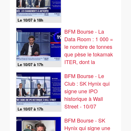
Le 10/07 à 18h
BFM Bourse - La
Data Room : 1 000 =
le nombre de tonnes
que pèse le tokamak
ITER, dont la
Le 10/07 à 17h
dernière pièce de cet
BFM Bourse - Le
aimant géant a été
Club : SK Hynix qui
posée cette semaine
signe une IPO
- 10/07
historique à Wall
Street - 10/07
Le 10/07 à 17h
BFM Bourse - SK
Hynix qui signe une