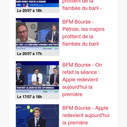
profitent de la
flambée du baril -
Le 20/07 à 18h
20/07
BFM Bourse -
Pétrole, les majors
profitent de la
flambée du baril
Le 20/07 à 17h
BFM Bourse - On
refait la séance :
Apple redevient
aujourd'hui la
première
Le 17/07 à 18h
capitalisation
BFM Bourse - Apple
mondiale - 17/07
redevient aujourd'hui
la première