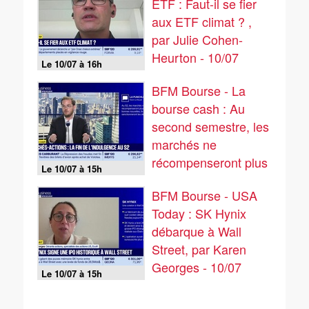
ETF : Faut-il se fier
aux ETF climat ? ,
par Julie Cohen-
Heurton - 10/07
Le 10/07 à 16h
BFM Bourse - La
bourse cash : Au
second semestre, les
marchés ne
récompenseront plus
Le 10/07 à 15h
les bonnes nouvelles,
BFM Bourse - USA
ils sanctionneront les
Today : SK Hynix
déceptions ! - 10/07
débarque à Wall
Street, par Karen
Georges - 10/07
Le 10/07 à 15h