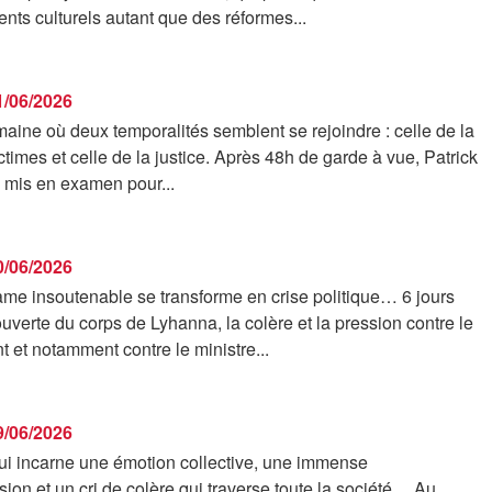
ts culturels autant que des réformes...
11/06/2026
aine où deux temporalités semblent se rejoindre : celle de la
ctimes et celle de la justice. Après 48h de garde à vue, Patrick
mis en examen pour...
10/06/2026
me insoutenable se transforme en crise politique… 6 jours
uverte du corps de Lyhanna, la colère et la pression contre le
et notamment contre le ministre...
09/06/2026
i incarne une émotion collective, une immense
on et un cri de colère qui traverse toute la société… Au