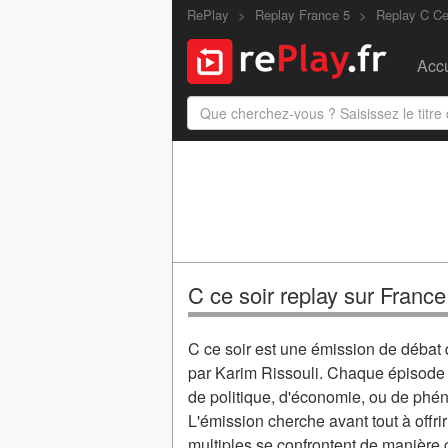
RePlay
Replay France 5
Replay C Ce
Accu
C ce soir replay sur France
C ce soir est une émission de débat qu
par Karim Rissouli. Chaque épisode ex
de politique, d'économie, ou de phén
L'émission cherche avant tout à offri
multiples se confrontent de manière c