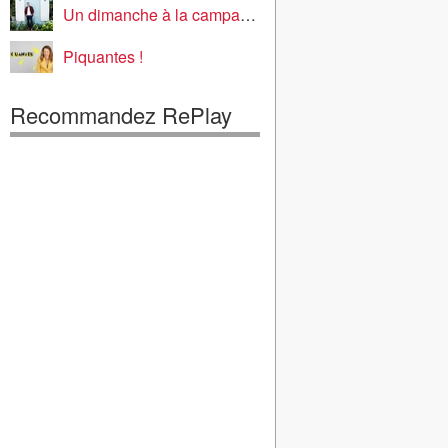
Un dimanche à la campagne
Piquantes !
Recommandez RePlay