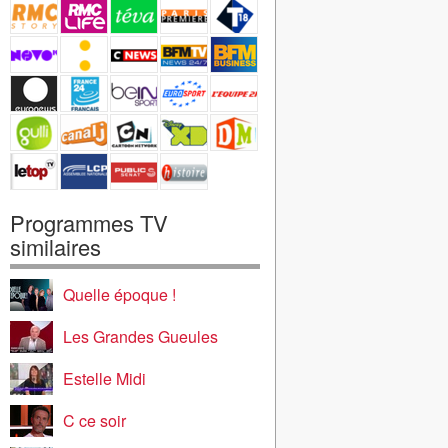
Programmes TV
similaires
Quelle époque !
Les Grandes Gueules
Estelle Midi
C ce soir