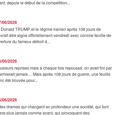
t, depuis le début de la compétition...
17/06/2026
e Donald TRUMP et le régime iranien après 108 jours de
vrait être signé officiellement vendredi avec comme feuille de
verture du fameux détroit d...
16/06/2026
sieurs reprises mais à chaque fois repoussé, on avait fini par
n'arriverait jamais… Mais après 108 jours de guerre, une feuille
nc été trouvée pour...
15/06/2026
s des drames qui changent en profondeur une société, qui font
sera plus jamais comme avant, qui provoquent des