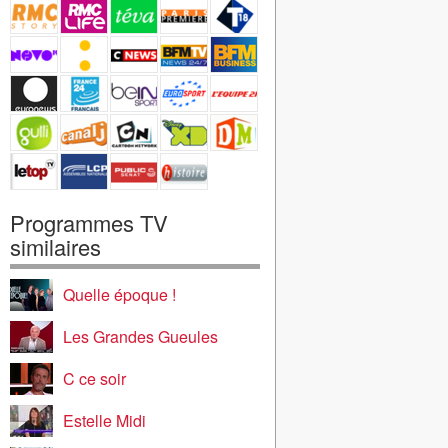
Programmes TV
similaires
Quelle époque !
Les Grandes Gueules
C ce soir
Estelle Midi