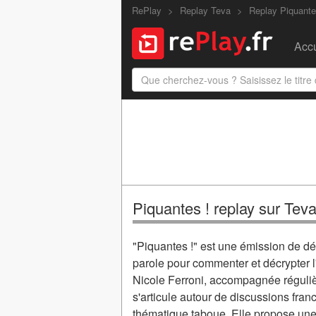
RePlay
Replay Teva
Replay Piquante
Accu
Piquantes ! replay sur Tev
"Piquantes !" est une émission de d
parole pour commenter et décrypter l
Nicole Ferroni, accompagnée réguliè
s'articule autour de discussions fran
thématique taboue. Elle propose une 