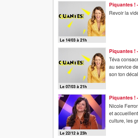
Piquantes ! 
Revoir la vi
Le 14/03 à 21h
Piquantes ! 
Téva consacr
au service d
son ton décal
Le 07/03 à 21h
Piquantes ! 
Nicole Ferron
et accueillen
culture, les gr
Le 22/12 à 23h