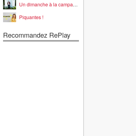
Un dimanche à la campagne
Piquantes !
Recommandez RePlay