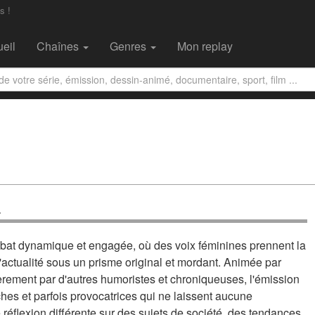
s !
eil
Chaînes
Genres
Mon replay
a
ébat dynamique et engagée, où des voix féminines prennent la
'actualité sous un prisme original et mordant. Animée par
rement par d'autres humoristes et chroniqueuses, l'émission
ches et parfois provocatrices qui ne laissent aucune
réflexion différente sur des sujets de société, des tendances