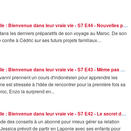
C'est la famille : Bienvenue dans leur vraie vie - S7 E44 - Nouvelles pages
dans les derniers préparatifs de son voyage au Maroc. De son
 confie à Cédric sur ses futurs projets familiaux…
C'est la famille : Bienvenue dans leur vraie vie - S7 E43 - Même pas peur
ovanni prennent un cours d'indonésien pour apprendre les
e est stressée à l'idée de rencontrer pour la première fois sa
roc, Enzo la surprend en...
C'est la famille : Bienvenue dans leur vraie vie - S7 E42 - Le secret du couple
de des conseils à un abonné pour mieux gérer sa relation
essica prévoit de partir en Laponie avec ses enfants pour