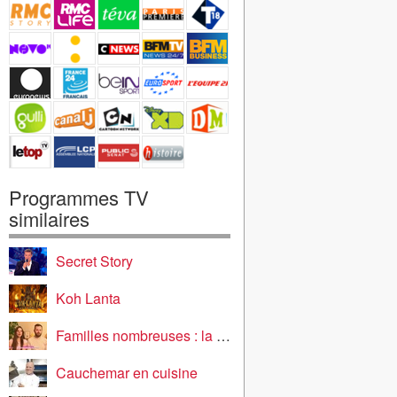
Programmes TV
similaires
Secret Story
Koh Lanta
Familles nombreuses : la vie en XXL
Cauchemar en cuisine