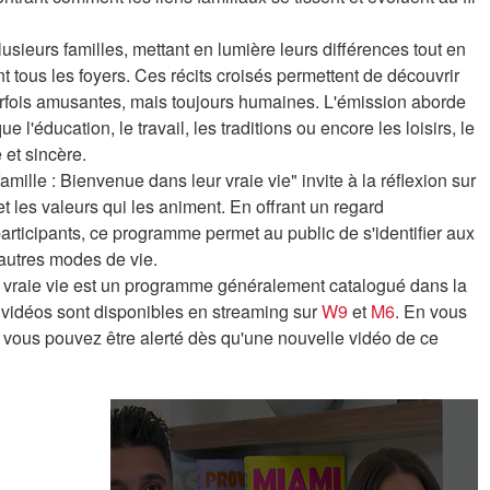
sieurs familles, mettant en lumière leurs différences tout en
nt tous les foyers. Ces récits croisés permettent de découvrir
arfois amusantes, mais toujours humaines. L'émission aborde
 l'éducation, le travail, les traditions ou encore les loisirs, le
et sincère.
amille : Bienvenue dans leur vraie vie" invite à la réflexion sur
 et les valeurs qui les animent. En offrant un regard
articipants, ce programme permet au public de s'identifier aux
d'autres modes de vie.
ur vraie vie est un programme généralement catalogué dans la
s vidéos sont disponibles en streaming sur
W9
et
M6
. En vous
e, vous pouvez être alerté dès qu'une nouvelle vidéo de ce