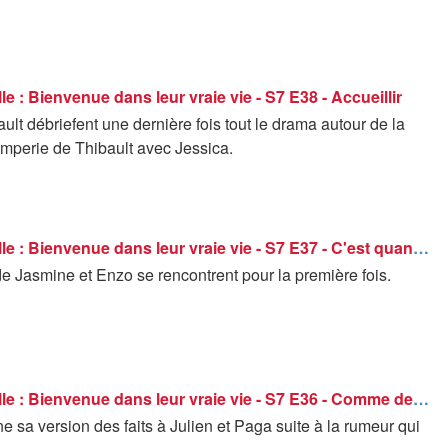
lle : Bienvenue dans leur vraie vie - S7 E38 - Accueillir
ult débriefent une dernière fois tout le drama autour de la
omperie de Thibault avec Jessica.
C'est la famille : Bienvenue dans leur vraie vie - S7 E37 - C'est quand même la famille…
e Jasmine et Enzo se rencontrent pour la première fois.
C'est la famille : Bienvenue dans leur vraie vie - S7 E36 - Comme des frères
e sa version des faits à Julien et Paga suite à la rumeur qui