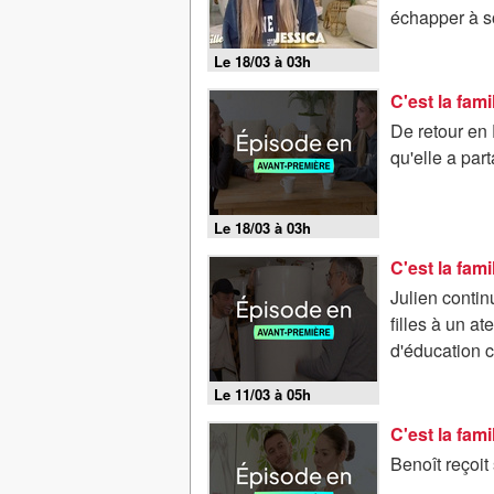
échapper à s
Le 18/03 à 03h
De retour en 
qu'elle a par
Le 18/03 à 03h
Julien conti
filles à un a
d'éducation 
Le 11/03 à 05h
Benoît reçoit