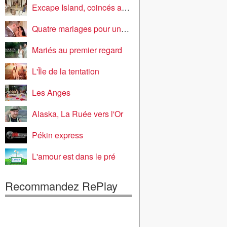
Excape Island, coincés avec nos ex
Quatre mariages pour une lune de miel
Mariés au premier regard
L'Île de la tentation
Les Anges
Alaska, La Ruée vers l'Or
Pékin express
L'amour est dans le pré
Recommandez RePlay