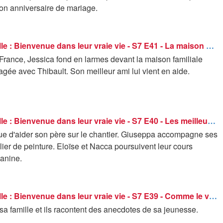
on anniversaire de mariage.
C'est la famille : Bienvenue dans leur vraie vie - S7 E41 - La maison du bonheur
France, Jessica fond en larmes devant la maison familiale
tagée avec Thibault. Son meilleur ami lui vient en aide.
C'est la famille : Bienvenue dans leur vraie vie - S7 E40 - Les meilleurs conseils
nue d'aider son père sur le chantier. Giuseppa accompagne ses
telier de peinture. Eloïse et Nacca poursuivent leur cours
canine.
C'est la famille : Bienvenue dans leur vraie vie - S7 E39 - Comme le vélo
 sa famille et ils racontent des anecdotes de sa jeunesse.