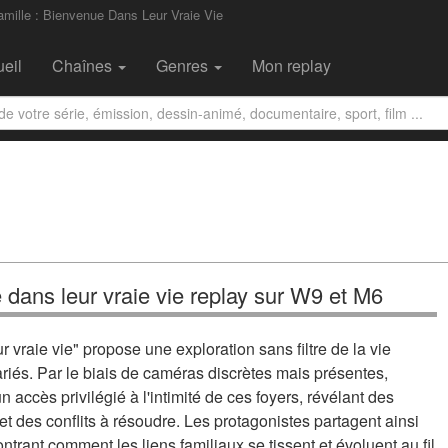
amille : Bienvenue Dans Leur Vraie Vie
eil
Chaînes
Genres
Mon replay
e dans leur vraie vie replay sur W9 et M6
r vraie vie" propose une exploration sans filtre de la vie
ariés. Par le biais de caméras discrètes mais présentes,
n accès privilégié à l'intimité de ces foyers, révélant des
et des conflits à résoudre. Les protagonistes partagent ainsi
trant comment les liens familiaux se tissent et évoluent au fil