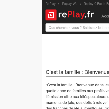
RePlay
Replay W9
Replay C'Est la F
Accu
C'est la famille : Bienvenu
"C'est la famille : Bienvenue dans leu
quotidienne de familles aux profils v
l'émission offre aux téléspectateurs u
moments de joie, des défis à relever 
des tranches de vie authentiques, mon