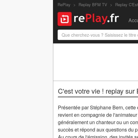
RePlay
Replay BFM TV
Replay C'Est
Accu
C'est votre vie ! replay su
Présentée par Stéphane Bern, cette 
revient en compagnie de l'animateur s
généralement un chanteur ou un comé
succès et répond aux questions du p
Au cours de l'émission, des invités se