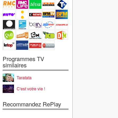
Programmes TV
similaires
Taratata
C'est votre vie !
Recommandez RePlay