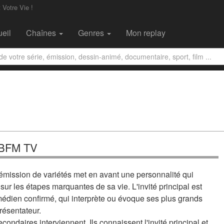
 Votre Vie !
eil
Chaînes
Genres
Mon replay
r BFM TV
émission de variétés met en avant une personnalité qui
ur les étapes marquantes de sa vie. L'invité principal est
dien confirmé, qui interprète ou évoque ses plus grands
résentateur.
condaires interviennent. Ils connaissent l'invité principal et